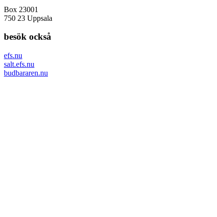
Box 23001
750 23 Uppsala
besök också
efs.nu
salt.efs.nu
budbararen.nu