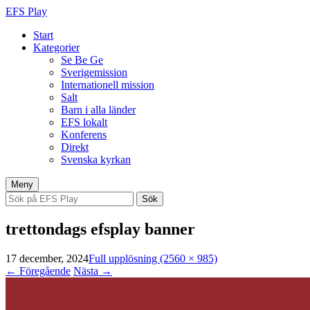
EFS Play
Start
Kategorier
Se Be Ge
Sverigemission
Internationell mission
Salt
Barn i alla länder
EFS lokalt
Konferens
Direkt
Svenska kyrkan
Hoppa
Meny
till
Sök
innehåll
efter:
trettondags efsplay banner
17 december, 2024
Full upplösning (2560 × 985)
←
Föregående
Nästa
→