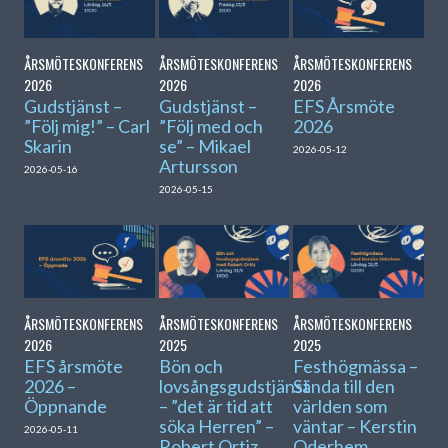
ÅRSMÖTESKONFERENS
ÅRSMÖTESKONFERENS
ÅRSMÖTESKONFERENS
2026
2026
2026
Gudstjänst –
Gudstjänst –
EFS Årsmöte
”Följ mig!” – Carl
”Följ med och
2026
Skarin
se” – Mikael
2026-05-12
Artursson
2026-05-16
2026-05-15
ÅRSMÖTESKONFERENS
ÅRSMÖTESKONFERENS
ÅRSMÖTESKONFERENS
2026
2025
2025
EFS årsmöte
Bön och
Festhögmässa –
2026 –
lovsångsgudstjänst
Sända till den
Öppnande
– ”det är tid att
världen som
söka Herren” –
väntar – Kerstin
2026-05-11
Robert Ortiz
Oderhem