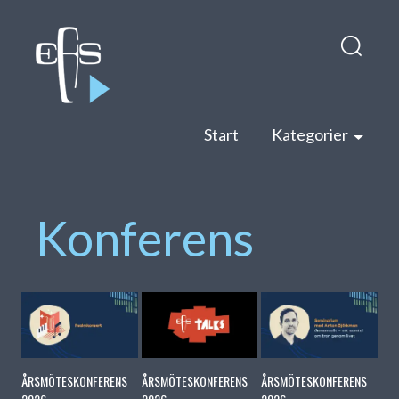
Hop
Sök
till
efter:
inneh
Start
Kategorier
Konferens
ÅRSMÖTESKONFERENS
ÅRSMÖTESKONFERENS
ÅRSMÖTESKONFERENS