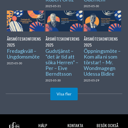
2025-05-31
2025-05-30
ÅRSMÖTESKONFERENS
ÅRSMÖTESKONFERENS
ÅRSMÖTESKONFERENS
2025
2025
2025
Fredagkväll –
Gudstjänst –
Öppningsmöte –
Ungdomsmöte
”det är tid att
Kom alla ni som
söka Herren” –
törstar! – Mr.
2025-05-30
Per – Eive
Wondmagegn
Berndtsson
Udessa Bidire
2025-05-30
2025-05-29
Visa fler
HJÄLP
KONTAKTA
BESÖK OCKSÅ