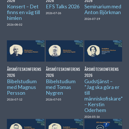
2026
2026
2026
Konsert – Det
EFS Talks 2026
Seminarium med
finns en väg till
Anton Björkman
2026-07-26
himlen
2026-07-19
2026-08-02
ÅRSMÖTESKONFERENS
ÅRSMÖTESKONFERENS
ÅRSMÖTESKONFERENS
2026
2026
2026
Bibelstudium
Bibelstudium
Gudstjänst –
med Magnus
med Tomas
”Jag ska göra er
Persson
Nygren
till
människofiskare”
2026-07-12
2026-07-05
– Kerstin
Oderhem
2026-05-16