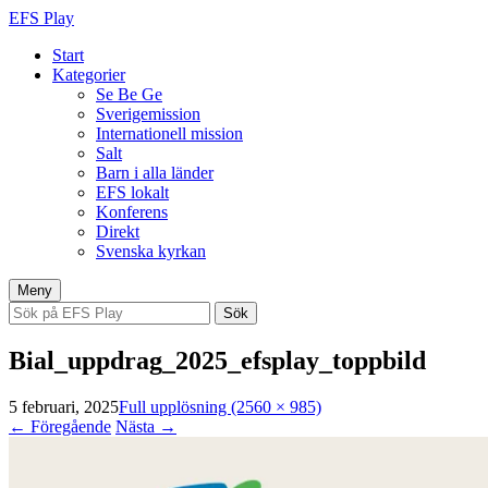
EFS Play
Start
Kategorier
Se Be Ge
Sverigemission
Internationell mission
Salt
Barn i alla länder
EFS lokalt
Konferens
Direkt
Svenska kyrkan
Hoppa
Meny
till
Sök
innehåll
efter:
Bial_uppdrag_2025_efsplay_toppbild
5 februari, 2025
Full upplösning (2560 × 985)
←
Föregående
Nästa
→