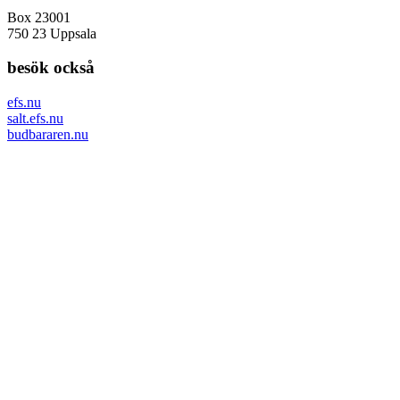
Box 23001
750 23 Uppsala
besök också
efs.nu
salt.efs.nu
budbararen.nu