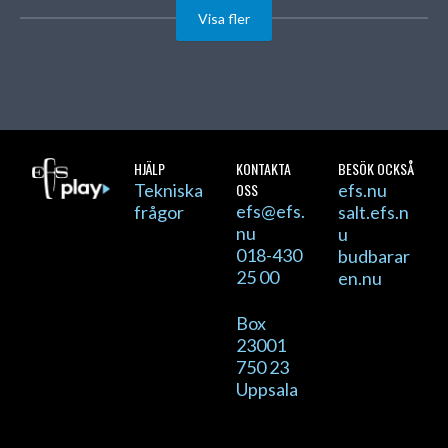
Visa fler
HJÄLP
KONTAKTA
BESÖK OCKSÅ
Tekniska
OSS
efs.nu
efs@efs.
frågor
salt.efs.n
nu
u
018-430
budbarar
25 00
en.nu
Box
23001
750 23
Uppsala