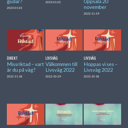
gudar?
Uppsala 20
2023-01-02
november
2023-01-02
2022-11-19
DIREKT
LIVSVÄG
LIVSVÄG
Missriktad – vart
Välkommen till
Hoppas vi ses –
är du på väg?
Livsväg 2022
Livsväg 2022
2022-11-18
2022-10-29
2022-10-18