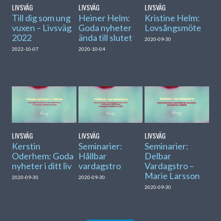
LIVSVÄG
LIVSVÄG
LIVSVÄG
Till dig som ung
Heiner Helm:
Kristine Helm:
vuxen – Livsväg
Goda nyheter
Lovsångsmöte
2022
ända till slutet
2020-09-30
2022-10-07
2020-10-04
LIVSVÄG
LIVSVÄG
LIVSVÄG
Kerstin
Seminarier:
Seminarier:
Oderhem: Goda
Hållbar
Delbar
nyheter i ditt liv
vardagstro
Vardagstro –
Marie Larsson
2020-09-30
2020-09-30
2020-09-30