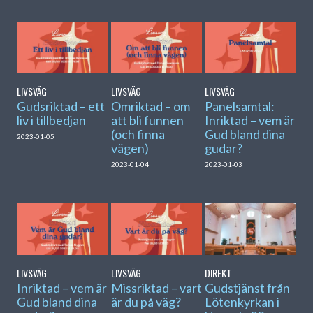
LIVSVÄG
LIVSVÄG
LIVSVÄG
Gudsriktad – ett
Omriktad – om
Panelsamtal:
liv i tillbedjan
att bli funnen
Inriktad – vem är
(och finna
Gud bland dina
2023-01-05
vägen)
gudar?
2023-01-04
2023-01-03
LIVSVÄG
LIVSVÄG
DIREKT
Inriktad – vem är
Missriktad – vart
Gudstjänst från
Gud bland dina
är du på väg?
Lötenkyrkan i