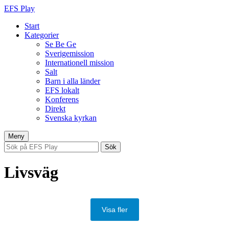
EFS Play
Start
Kategorier
Se Be Ge
Sverigemission
Internationell mission
Salt
Barn i alla länder
EFS lokalt
Konferens
Direkt
Svenska kyrkan
Hoppa
Meny
till
Sök
innehåll
efter:
Livsväg
Visa fler