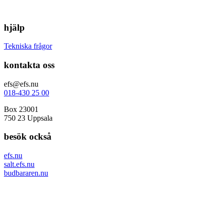
hjälp
Tekniska frågor
kontakta oss
efs@efs.nu
018-430 25 00
Box 23001
750 23 Uppsala
besök också
efs.nu
salt.efs.nu
budbararen.nu