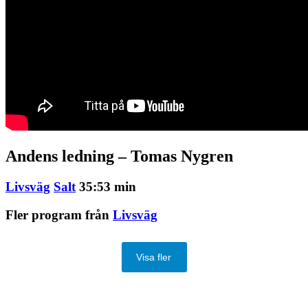
Andens ledning – Tomas Nygren
Livsväg
Salt
35:53 min
Fler program från
Livsväg
Visa fler