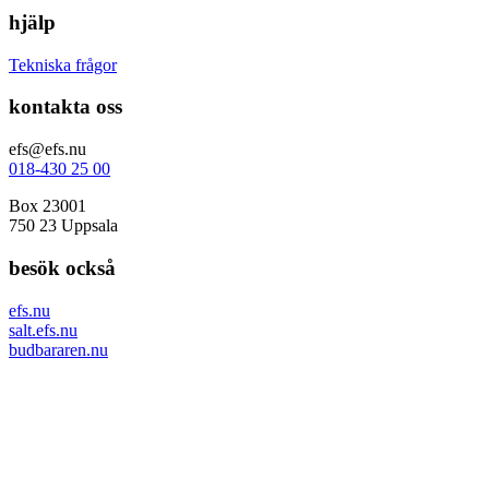
hjälp
Tekniska frågor
kontakta oss
efs@efs.nu
018-430 25 00
Box 23001
750 23 Uppsala
besök också
efs.nu
salt.efs.nu
budbararen.nu