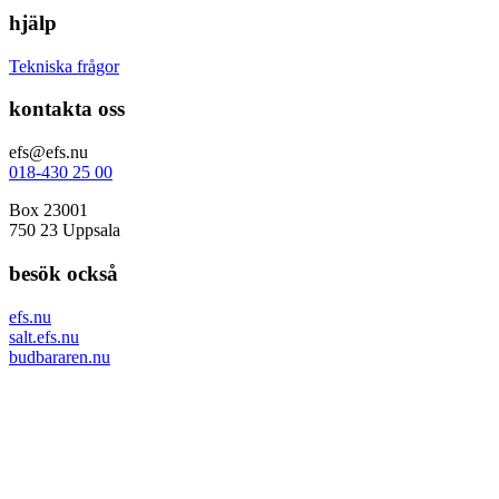
hjälp
Tekniska frågor
kontakta oss
efs@efs.nu
018-430 25 00
Box 23001
750 23 Uppsala
besök också
efs.nu
salt.efs.nu
budbararen.nu