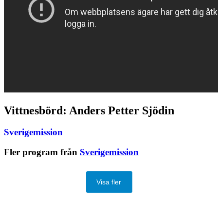
Vittnesbörd: Anders Petter Sjödin
Sverigemission
Fler program från
Sverigemission
Visa fler