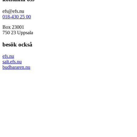
efs@efs.nu
018-430 25 00
Box 23001
750 23 Uppsala
besök också
efs.nu
salt.efs.nu
budbararen.nu