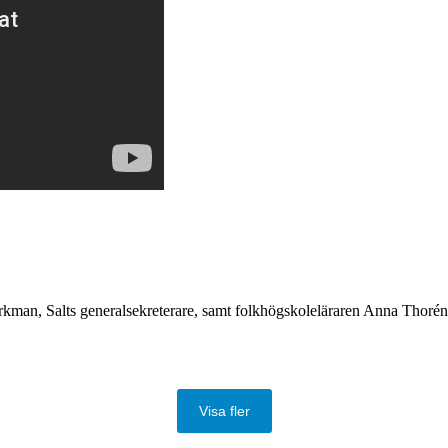
man, Salts generalsekreterare, samt folkhögskoleläraren Anna Thorén 
Visa fler