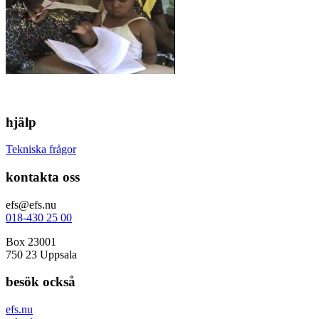
hjälp
Tekniska frågor
kontakta oss
efs@efs.nu
018-430 25 00
Box 23001
750 23 Uppsala
besök också
efs.nu