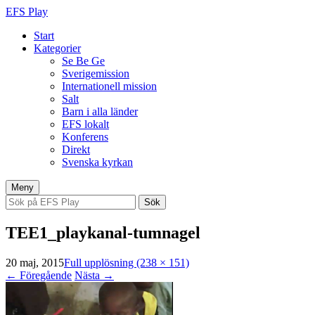
EFS Play
Start
Kategorier
Se Be Ge
Sverigemission
Internationell mission
Salt
Barn i alla länder
EFS lokalt
Konferens
Direkt
Svenska kyrkan
Hoppa
Meny
till
Sök
innehåll
efter:
TEE1_playkanal-tumnagel
20 maj, 2015
Full upplösning (238 × 151)
←
Föregående
Nästa
→