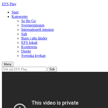
EFS Play
Start
Kategorier
Se Be Ge
Sverigemission
Internationell mission
Salt
Barn i alla länder
EFS lokalt
Konferens
Direkt
Svenska kyrkan
Hoppa
Meny
till
Sök
innehåll
efter: