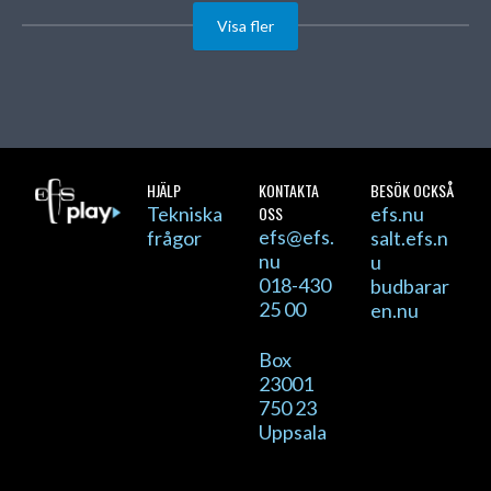
Visa fler
HJÄLP
KONTAKTA
BESÖK OCKSÅ
Tekniska
OSS
efs.nu
efs@efs.
frågor
salt.efs.n
nu
u
018-430
budbarar
25 00
en.nu
Box
23001
750 23
Uppsala