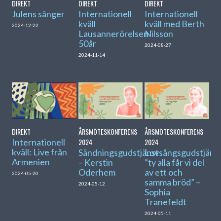
DIREKT
DIREKT
DIREKT
Julens sånger
Internationell
Internationell
kväll
kväll med Berth
2024-12-22
Lausannerörelsen
Nilsson
50år
2024-08-27
2024-11-14
DIREKT
ÅRSMÖTESKONFERENS
ÅRSMÖTESKONFERENS
Internationell
2024
2024
kväll: Live från
Sändningsgudstjänst
Lovsångsgudstjänst
Armenien
– Kerstin
”ty alla får vi del
Oderhem
av ett och
2024-05-20
samma bröd” –
2024-05-12
Sophia
Tranefeldt
2024-05-11