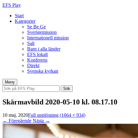
EFS Play
Start
Kategorier
Se Be Ge
Sverigemission
Internationell mission
Salt
Barn i alla länder
EFS lokalt
Konferens
Direkt
Svenska kyrkan
Hoppa
Meny
till
Sök
innehåll
efter:
Skärmavbild 2020-05-10 kl. 08.17.10
10 maj, 2020
Full upplösning (1664 × 934)
←
Föregående
Nästa
→