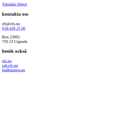
Tekniska frågor
kontakta oss
efs@efs.nu
018-430 25 00
Box 23001
750 23 Uppsala
besök också
efs.nu
salt.efs.nu
budbararen.nu