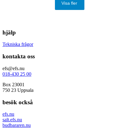
Visa fler
hjälp
Tekniska frågor
kontakta oss
efs@efs.nu
018-430 25 00
Box 23001
750 23 Uppsala
besök också
efs.nu
salt.efs.nu
budbararen.nu