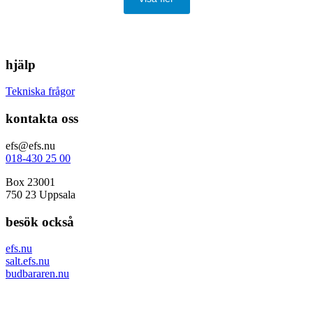
hjälp
Tekniska frågor
kontakta oss
efs@efs.nu
018-430 25 00
Box 23001
750 23 Uppsala
besök också
efs.nu
salt.efs.nu
budbararen.nu