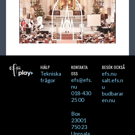
HJÄLP
KONTAKTA
BESÖK OCKSÅ
Tekniska
OSS
efs.nu
efs@efs.
frågor
salt.efs.n
nu
u
018-430
budbarar
25 00
en.nu
Box
23001
750 23
Uppsala