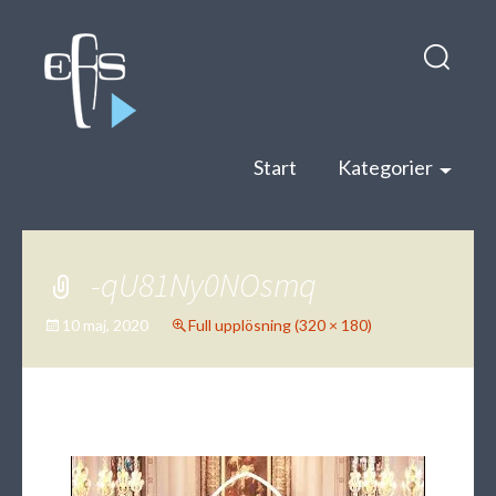
Hop
Sök
till
efter:
inneh
Start
Kategorier
-qU81Ny0NOsmq
10 maj, 2020
Full upplösning (320 × 180)
←
→
Föregående
Nästa