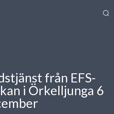
H
Sök
till
efter:
in
stjänst från EFS-
kan i Örkelljunga 6
cember