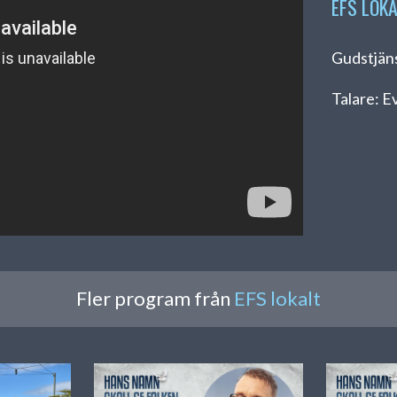
EFS LOK
Gudstjän
Talare: E
Fler program från
EFS lokalt