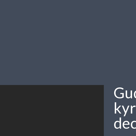
Gud
kyr
de