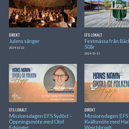
DIREKT
EFS LOKALT
Julens sånger
Festmässa från Bä
50år
2024-12-22
2024-10-11
EFS LOKALT
DIREKT
Missionsdagen EFS Sydöst –
Missionsdagen EFS 
Öppningsmöte med Olof
Kvällsmöte med Ha
Edsinger
Weichbrodt