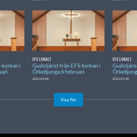
EFS LOKALT
EFS LOKALT
-kyrkan i
Gudstjänst från EFS-kyrkan i
Gudstjänst
uari
Örkelljunga 6 februari
Örkelljung
2022-02-06
2022-01-30
Visa fler