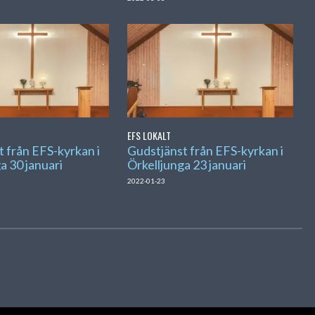
EFS LOKALT
 från EFS-kyrkan i
Gudstjänst från EFS-kyrkan i
a 30 januari
Örkelljunga 23 januari
2022-01-23