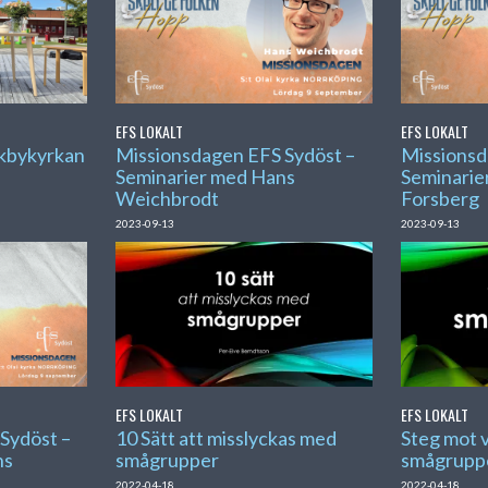
EFS LOKALT
EFS LOKALT
ckbykyrkan
Missionsdagen EFS Sydöst –
Missionsd
Seminarier med Hans
Seminarie
Weichbrodt
Forsberg
2023-09-13
2023-09-13
EFS LOKALT
EFS LOKALT
Sydöst –
10 Sätt att misslyckas med
Steg mot 
ns
smågrupper
smågrupp
2022-04-18
2022-04-18