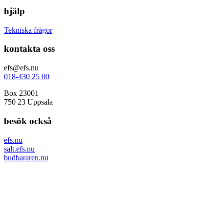
hjälp
Tekniska frågor
kontakta oss
efs@efs.nu
018-430 25 00
Box 23001
750 23 Uppsala
besök också
efs.nu
salt.efs.nu
budbararen.nu