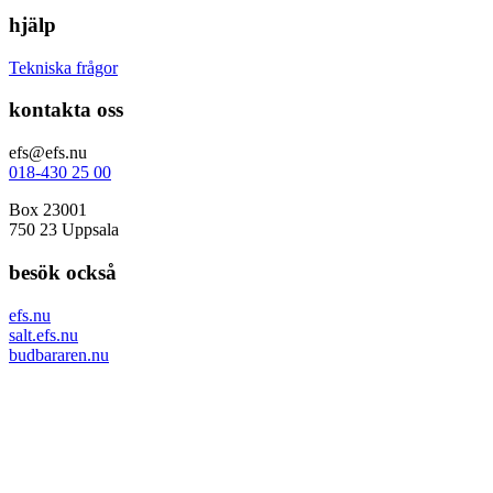
hjälp
Tekniska frågor
kontakta oss
efs@efs.nu
018-430 25 00
Box 23001
750 23 Uppsala
besök också
efs.nu
salt.efs.nu
budbararen.nu