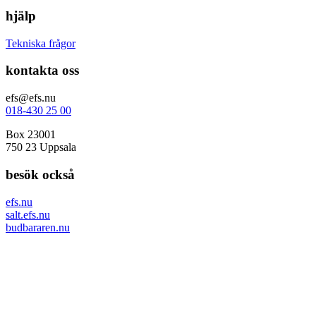
hjälp
Tekniska frågor
kontakta oss
efs@efs.nu
018-430 25 00
Box 23001
750 23 Uppsala
besök också
efs.nu
salt.efs.nu
budbararen.nu