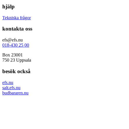
hjälp
Tekniska frågor
kontakta oss
efs@efs.nu
018-430 25 00
Box 23001
750 23 Uppsala
besök också
efs.nu
salt.efs.nu
budbararen.nu