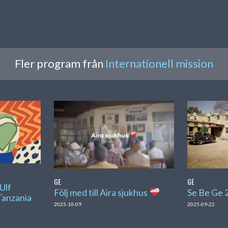
Fler program från
Internationell mission
GE
GE
 Ulf
Följ med till Aira sjukhus
Se Be Ge 
Tanzania
2025-10-09
2025-09-22