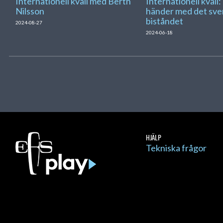
Internationell kväll med Berth
Internationell kväll:
Nilsson
händer med det sve
biståndet
2024-08-27
2024-06-18
HJÄLP
Tekniska frågor