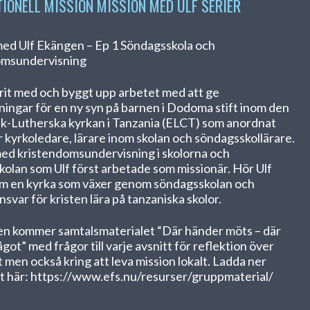
TIONELL MISSION
MISSION MED ULF
SERIER
med Ulf Ekängen – Ep 1 Söndagsskola och
omsundervisning
arit med och byggt upp arbetet med att ge
ningar för en ny syn på barnen i Dodoma stift inom den
k-Lutherska kyrkan i Tanzania (ELCT) som anordnat
r kyrkoledare, lärare inom skolan och söndagsskollärare.
ed kristendomsundervisning i skolorna och
olan som Ulf först arbetade som missionär. Hör Ulf
om en kyrka som växer genom söndagsskolan och
nsvar för kristen lära på tanzaniska skolor.
en kommer samtalsmaterialet “Där händer möts – där
got” med frågor till varje avsnitt för reflektion över
t men också kring att leva mission lokalt. Ladda ner
t här: https://www.efs.nu/resurser/gruppmaterial/