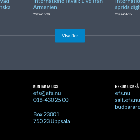
 Vad
Internationell kväll: Live från
Internatio
nska
Armenien
sprids digi
2024-05-20
2024-04-16
Visa fler
KONTAKTA OSS
BESÖK OCKSÅ
efs@efs.nu
efs.nu
018-430 25 00
salt.efs.n
budbarar
Box 23001
750 23 Uppsala