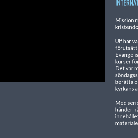
INTERNA
Mission 
kristend
Ulf har v
förutsätt
Evangelis
kurser fö
Det var m
söndagssk
berätta 
kyrkans a
Med seri
händer nå
innehålle
materiale