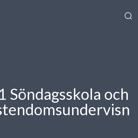
H
Sök
till
efter:
in
1 Söndagsskola och
istendomsundervisn