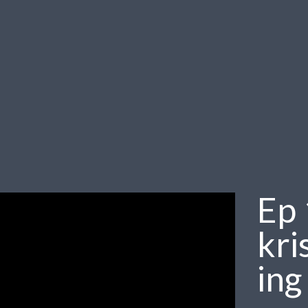
Ep 
kr
ing