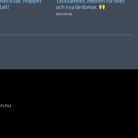
nell kväll: Hoppet
Tacksamhet, minnen för livet
talt!
och nya lärdomar.
2024-02-06
u
en.nu