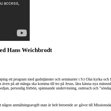
med Hans Weichbrodt
ing ett program med gudstjänster och seminarier i S:t Olai kyrka och fö
as även på att många ska komma till tro på Jesus, lära känna nya männis
bedjan, personlig förbön, spännande undervisning, outreach och ”sönda
nte ut någon anmälningsavgift utan är helt beroende av gåvor till Mission