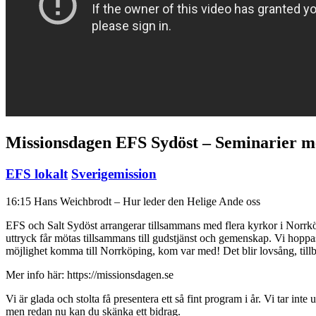
Missionsdagen EFS Sydöst – Seminarier 
EFS lokalt
Sverigemission
16:15 Hans Weichbrodt – Hur leder den Helige Ande oss
EFS och Salt Sydöst arrangerar tillsammans med flera kyrkor i Norrköp
uttryck får mötas tillsammans till gudstjänst och gemenskap. Vi hopp
möjlighet komma till Norrköping, kom var med! Det blir lovsång, till
Mer info här: https://missionsdagen.se
Vi är glada och stolta få presentera ett så fint program i år. Vi tar i
men redan nu kan du skänka ett bidrag.