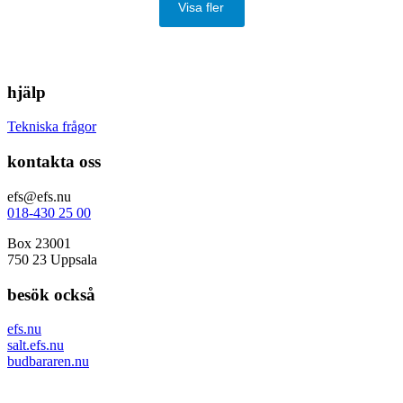
Visa fler
hjälp
Tekniska frågor
kontakta oss
efs@efs.nu
018-430 25 00
Box 23001
750 23 Uppsala
besök också
efs.nu
salt.efs.nu
budbararen.nu