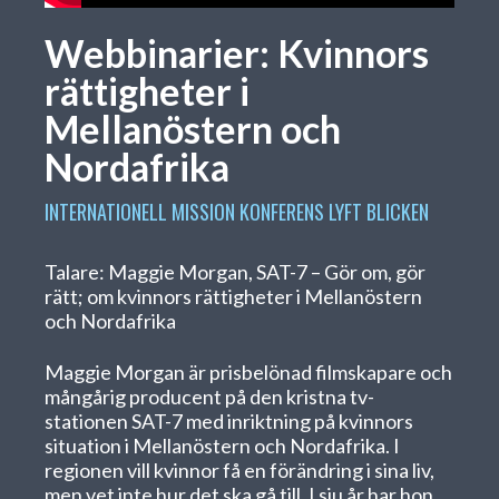
Webbinarier: Kvinnors
rättigheter i
Mellanöstern och
Nordafrika
INTERNATIONELL MISSION
KONFERENS
LYFT BLICKEN
Talare: Maggie Morgan, SAT-7 – Gör om, gör
rätt; om kvinnors rättigheter i Mellanöstern
och Nordafrika
Maggie Morgan är prisbelönad filmskapare och
mångårig producent på den kristna tv-
stationen SAT-7 med inriktning på kvinnors
situation i Mellanöstern och Nordafrika. I
regionen vill kvinnor få en förändring i sina liv,
men vet inte hur det ska gå till. I sju år har hon