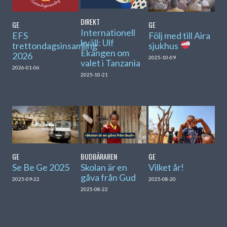
DIREKT
GE
GE
Internationell
EFS
Följ med till Aira
kväll: Ulf
trettondagsinsamling
sjukhus
Ekängen om
2026
2025-10-09
valet i Tanzania
2026-01-06
2025-10-21
GE
BUDBÄRAREN
GE
Se Be Ge 2025
Skolan är en
Vilket år!
gåva från Gud
2025-09-22
2025-08-20
2025-08-22