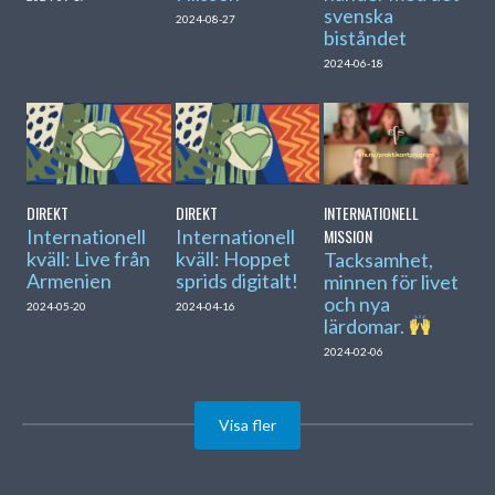
svenska
2024-08-27
biståndet
2024-06-18
DIREKT
DIREKT
INTERNATIONELL
Internationell
Internationell
MISSION
kväll: Live från
kväll: Hoppet
Tacksamhet,
Armenien
sprids digitalt!
minnen för livet
och nya
2024-05-20
2024-04-16
lärdomar.
2024-02-06
Visa fler