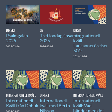
DIREKT
GE
DIREKT
Psalmgalan
Trettondagsinsamling
Internationell
2025
2025
kväll
Lausannerörelsen
2025-03-24
2024-12-07
50år
2024-11-14
INTERNATIONELL KVÄLL
DIREKT
INTERNATIONELL KVÄLL
Internationell
Internationell
Internationell
Kväll från Dohuk
kväll med Berth
kväll: Vad
Nilsson
händer med det
2024-09-17