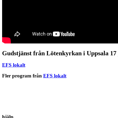
Gudstjänst från Lötenkyrkan i Uppsala 17
EFS lokalt
Fler program från
EFS lokalt
hjälp