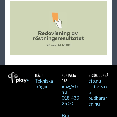
HJÄLP
KONTAKTA
BESÖK OCKSÅ
Tekniska
OSS
efs.nu
efs@efs.
frågor
salt.efs.n
nu
u
018-430
budbarar
25 00
en.nu
Box