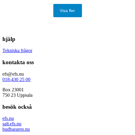
Visa fler
hjälp
Tekniska frågor
kontakta oss
efs@efs.nu
018-430 25 00
Box 23001
750 23 Uppsala
besök också
efs.nu
salt.efs.nu
budbararen.nu