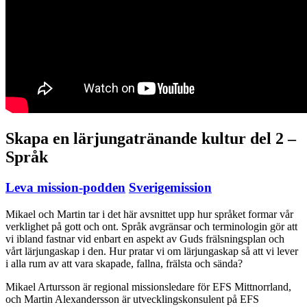
Skapa en lärjungatränande kultur del 2 –
Språk
Leva mission-podden
Sverigemission
Mikael och Martin tar i det här avsnittet upp hur språket formar vår
verklighet på gott och ont. Språk avgränsar och terminologin gör att
vi ibland fastnar vid enbart en aspekt av Guds frälsningsplan och
vårt lärjungaskap i den. Hur pratar vi om lärjungaskap så att vi lever
i alla rum av att vara skapade, fallna, frälsta och sända?
Mikael Artursson är regional missionsledare för EFS Mittnorrland,
och Martin Alexandersson är utvecklingskonsulent på EFS