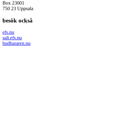
Box 23001
750 23 Uppsala
besök också
efs.nu
salt.efs.nu
budbararen.nu