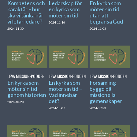
Kompetens och
Ledarskap för
En kyrka som
karaktär – hur
en kyrka som
möter sin tid
ska vi tänka när
möter sin tid
utan att
vi letar ledare?
begränsa Gud
2024-11-16
2024-11-30
2024-11-03
LEVA MISSION-PODDEN
LEVA MISSION-PODDEN
LEVA MISSION-PODDEN
En kyrka som
En kyrka som
Församling
möter sin tid
möter sin tid –
byggd på
genom historien
Vad innebär
missionella
det?
gemenskaper
2024-10-20
2024-10-07
2024-09-23