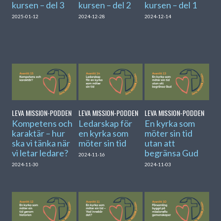
kursen – del 3
kursen – del 2
kursen – del 1
2025-01-12
2024-12-28
2024-12-14
LEVA MISSION-PODDEN
LEVA MISSION-PODDEN
LEVA MISSION-PODDEN
Kompetens och
Ledarskap för
En kyrka som
karaktär – hur
en kyrka som
möter sin tid
ska vi tänka när
möter sin tid
utan att
vi letar ledare?
begränsa Gud
2024-11-16
2024-11-30
2024-11-03