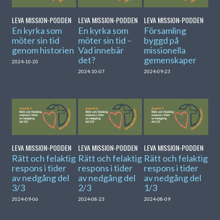
LEVA MISSION-PODDEN
LEVA MISSION-PODDEN
LEVA MISSION-PODDEN
En kyrka som
En kyrka som
Församling
möter sin tid
möter sin tid –
byggd på
genom historien
Vad innebär
missionella
det?
gemenskaper
2024-10-20
2024-10-07
2024-09-23
LEVA MISSION-PODDEN
LEVA MISSION-PODDEN
LEVA MISSION-PODDEN
Rätt och felaktig
Rätt och felaktig
Rätt och felaktig
respons i tider
respons i tider
respons i tider
av nedgång del
av nedgång del
av nedgång del
3/3
2/3
1/3
2024-09-06
2024-08-23
2024-08-09