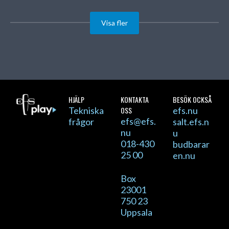
Visa fler
HJÄLP
KONTAKTA
BESÖK OCKSÅ
Tekniska
OSS
efs.nu
efs@efs.
frågor
salt.efs.n
nu
u
018-430
budbarar
25 00
en.nu
Box
23001
750 23
Uppsala