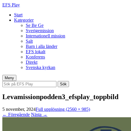
EFS Play
Start
Kategorier
Se Be Ge
Sverigemission
Internationell mission
Salt
Barn i alla länder
EFS lokalt
Konferens
Direkt
Svenska kyrkan
Hoppa
Meny
till
Sök
innehåll
efter:
Levamissionpodden3_efsplay_toppbild
5 november, 2024
Full upplösning (2560 × 985)
←
Föregående
Nästa
→