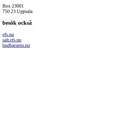
Box 23001
750 23 Uppsala
besök också
efs.nu
salt.efs.nu
budbararen.nu