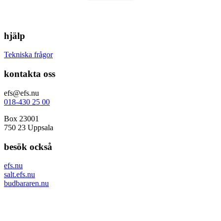
hjälp
Tekniska frågor
kontakta oss
efs@efs.nu
018-430 25 00
Box 23001
750 23 Uppsala
besök också
efs.nu
salt.efs.nu
budbararen.nu