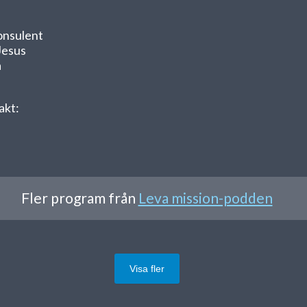
onsulent
Jesus
a
akt:
Fler program från
Leva mission-podden
Visa fler