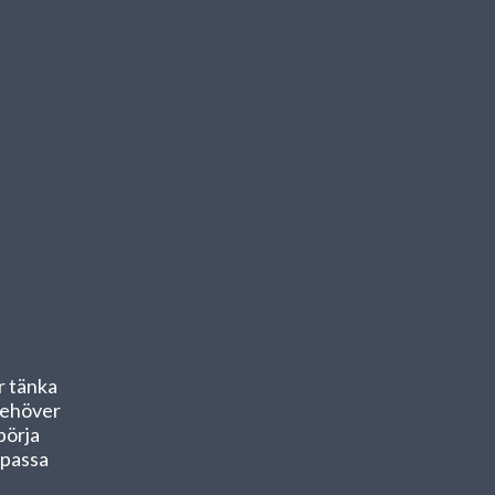
r tänka
 behöver
börja
npassa