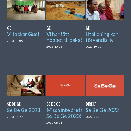
GE
GE
GE
Vi tackar Gud!
Vi har fått
Utbildning kan
hoppet tillbaka!
förvandla liv
2023-10-05
2023-10-02
2023-10-02
SE BE GE
SE BE GE
DIREKT
Se Be Ge 2023
Missa inte årets
Se Be Ge 2022
Se Be Ge 2023!
2023-09-27
2022-09-30
2023-08-31