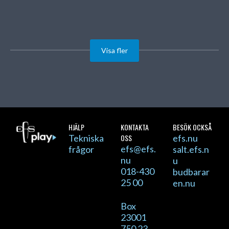
Visa fler
HJÄLP
KONTAKTA
BESÖK OCKSÅ
Tekniska
OSS
efs.nu
efs@efs.
frågor
salt.efs.n
nu
u
018-430
budbarar
25 00
en.nu
Box
23001
750 23