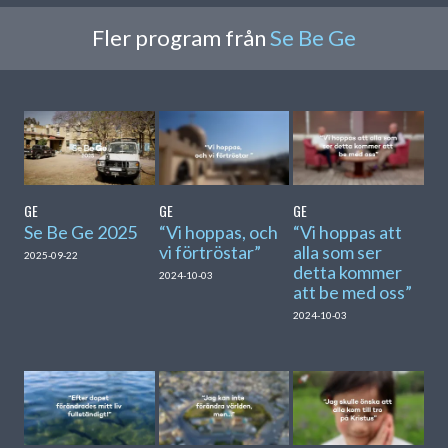
Fler program från
Se Be Ge
GE
GE
GE
Se Be Ge 2025
“Vi hoppas, och
“Vi hoppas att
vi förtröstar”
alla som ser
2025-09-22
detta kommer
2024-10-03
att be med oss”
2024-10-03