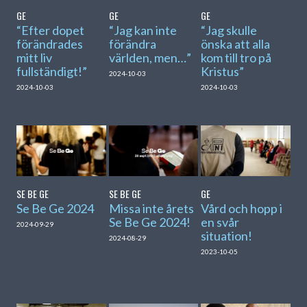
GE
GE
GE
“Efter dopet
“Jag kan inte
“Jag skulle
förändrades
förändra
önska att alla
mitt liv
världen, men…”
kom till tro på
fullständigt!”
Kristus”
2024-10-03
2024-10-03
2024-10-03
SE BE GE
SE BE GE
GE
Se Be Ge 2024
Missa inte årets
Vård och hopp i
Se Be Ge 2024!
en svår
2024-09-29
situation!
2024-08-29
2023-10-05