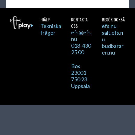
HJÄLP
KONTAKTA
BESÖK OCKSÅ
Tekniska
OSS
efs.nu
efs@efs.
frågor
salt.efs.n
nu
u
018-430
budbarar
25 00
en.nu
Box
23001
750 23
Uppsala