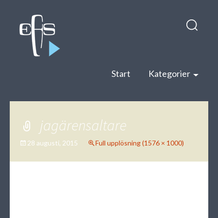
Hop
Sök
till
efter:
inneh
Start
Kategorier
jagärensaltare
28 augusti, 2015
Full upplösning (1576 × 1000)
←
→
Föregående
Nästa