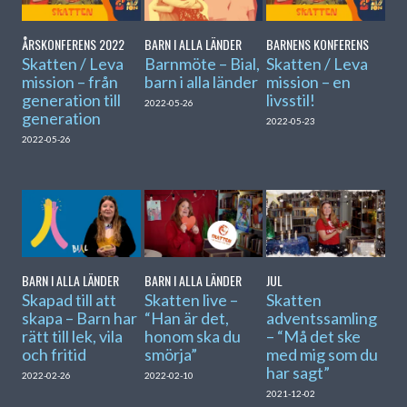
ÅRSKONFERENS 2022
BARN I ALLA LÄNDER
BARNENS KONFERENS
Skatten / Leva
Barnmöte – Bial,
Skatten / Leva
mission – från
barn i alla länder
mission – en
generation till
livsstil!
2022-05-26
generation
2022-05-23
2022-05-26
BARN I ALLA LÄNDER
BARN I ALLA LÄNDER
JUL
Skapad till att
Skatten live –
Skatten
skapa – Barn har
“Han är det,
adventssamling
rätt till lek, vila
honom ska du
– “Må det ske
och fritid
smörja”
med mig som du
har sagt”
2022-02-26
2022-02-10
2021-12-02