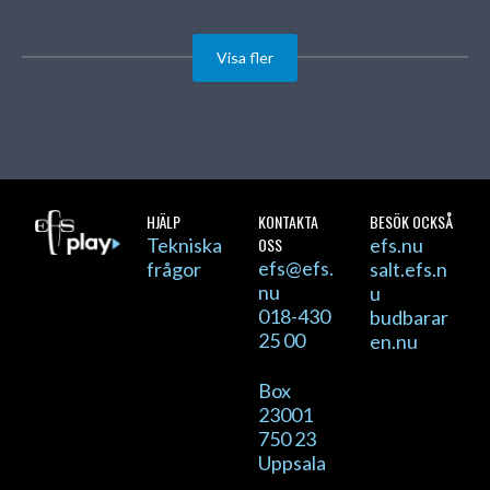
Visa fler
HJÄLP
KONTAKTA
BESÖK OCKSÅ
Tekniska
OSS
efs.nu
efs@efs.
frågor
salt.efs.n
nu
u
018-430
budbarar
25 00
en.nu
Box
23001
750 23
Uppsala