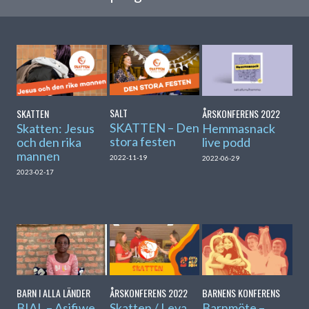
SALT
SKATTEN
ÅRSKONFERENS 2022
SKATTEN – Den
Skatten: Jesus
Hemmasnack
stora festen
och den rika
live podd
mannen
2022-11-19
2022-06-29
2023-02-17
BARN I ALLA LÄNDER
ÅRSKONFERENS 2022
BARNENS KONFERENS
BIAL – Asifiwe
Skatten / Leva
Barnmöte –