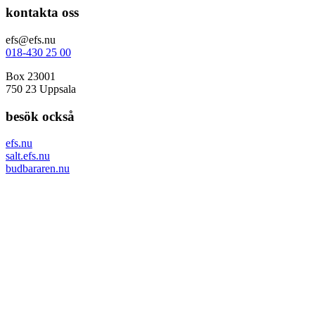
kontakta oss
efs@efs.nu
018-430 25 00
Box 23001
750 23 Uppsala
besök också
efs.nu
salt.efs.nu
budbararen.nu