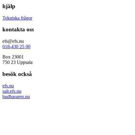
hjälp
Tekniska frågor
kontakta oss
efs@efs.nu
018-430 25 00
Box 23001
750 23 Uppsala
besök också
efs.nu
salt.efs.nu
budbararen.nu