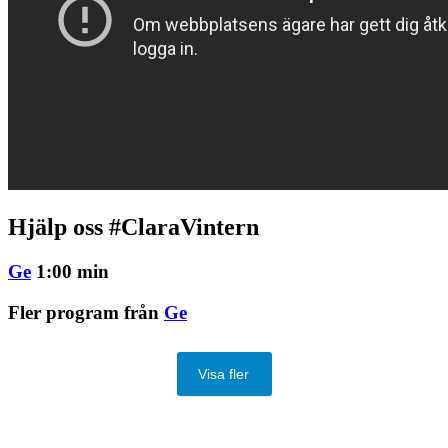
Hjälp oss #ClaraVintern
Ge
1:00 min
Fler program från
Ge
Visa fler