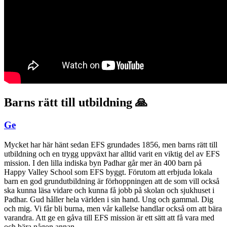
Barns rätt till utbildning 🙏
Ge
Mycket har här hänt sedan EFS grundades 1856, men barns rätt till
utbildning och en trygg uppväxt har alltid varit en viktig del av EFS
mission. I den lilla indiska byn Padhar går mer än 400 barn på
Happy Valley School som EFS byggt. Förutom att erbjuda lokala
barn en god grundutbildning är förhoppningen att de som vill också
ska kunna läsa vidare och kunna få jobb på skolan och sjukhuset i
Padhar. Gud håller hela världen i sin hand. Ung och gammal. Dig
och mig. Vi får bli burna, men vår kallelse handlar också om att bära
varandra. Att ge en gåva till EFS mission är ett sätt att få vara med
och bära någon annan.