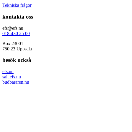
Tekniska frågor
kontakta oss
efs@efs.nu
018-430 25 00
Box 23001
750 23 Uppsala
besök också
efs.nu
salt.efs.nu
budbararen.nu