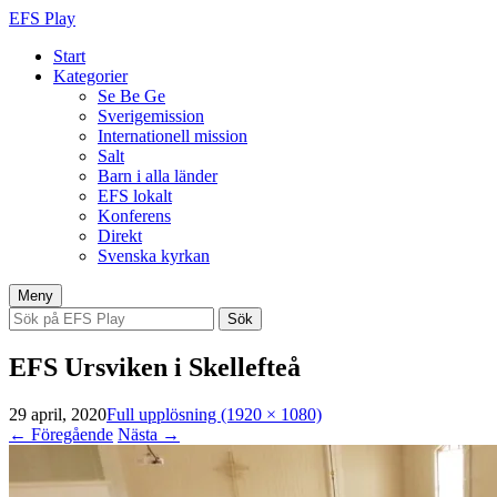
EFS Play
Start
Kategorier
Se Be Ge
Sverigemission
Internationell mission
Salt
Barn i alla länder
EFS lokalt
Konferens
Direkt
Svenska kyrkan
Hoppa
Meny
till
Sök
innehåll
efter:
EFS Ursviken i Skellefteå
29 april, 2020
Full upplösning (1920 × 1080)
←
Föregående
Nästa
→