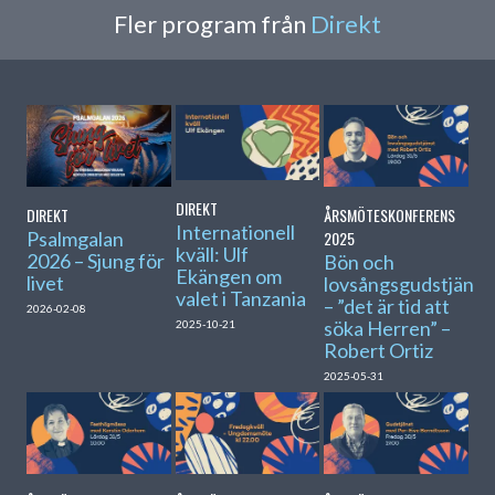
Fler program från
Direkt
DIREKT
DIREKT
ÅRSMÖTESKONFERENS
Internationell
Psalmgalan
2025
kväll: Ulf
2026 – Sjung för
Bön och
Ekängen om
livet
lovsångsgudstjänst
valet i Tanzania
– ”det är tid att
2026-02-08
söka Herren” –
2025-10-21
Robert Ortiz
2025-05-31