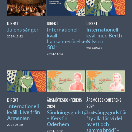
DIREKT
DIREKT
DIREKT
Julens sånger
Internationell
Internationell
kväll
kväll med Berth
2024-12-22
Lausannerörelsen
Nilsson
50år
2024-08-27
2024-11-14
DIREKT
ÅRSMÖTESKONFERENS
ÅRSMÖTESKONFERENS
Internationell
2024
2024
kväll: Live från
Sändningsgudstjänst
Lovsångsgudstjänst
Armenien
– Kerstin
”ty alla får vi del
Oderhem
av ett och
2024-05-20
samma bröd” –
2024-05-12