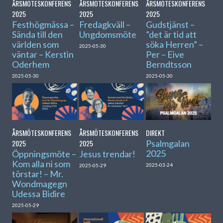
ÅRSMÖTESKONFERENS
ÅRSMÖTESKONFERENS
ÅRSMÖTESKONFERENS
2025
2025
2025
Festhögmässa –
Fredagkväll –
Gudstjänst –
Sända till den
Ungdomsmöte
”det är tid att
världen som
söka Herren” –
2025-05-30
väntar – Kerstin
Per – Eive
Oderhem
Berndtsson
2025-05-30
2025-05-30
ÅRSMÖTESKONFERENS
ÅRSMÖTESKONFERENS
DIREKT
2025
2025
Psalmgalan
2025
Öppningsmöte –
Jesus trendar!
Kom alla ni som
2025-03-24
2025-05-29
törstar! – Mr.
Wondmagegn
Udessa Bidire
2025-05-29