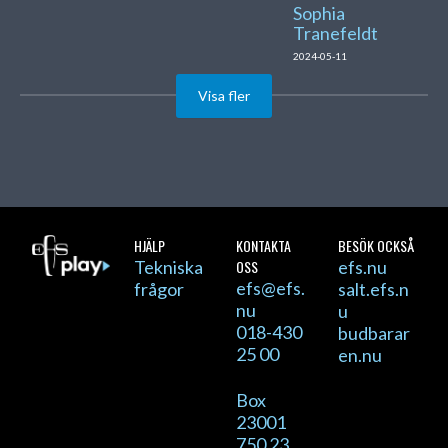
Sophia
Tranefeldt
2024-05-11
Visa fler
HJÄLP
KONTAKTA
BESÖK OCKSÅ
Tekniska
OSS
efs.nu
efs@efs.
frågor
salt.efs.n
nu
u
018-430
budbarar
25 00
en.nu
Box
23001
750 23