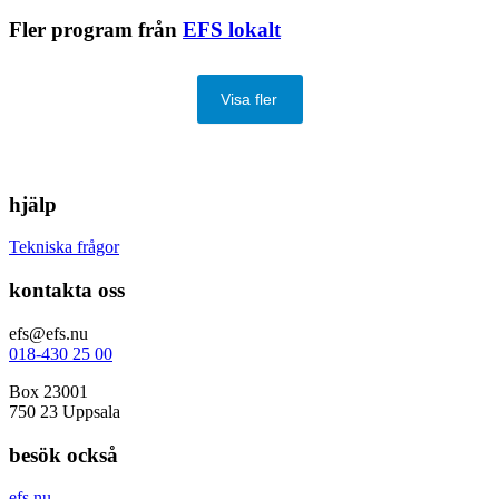
Fler program från
EFS lokalt
Visa fler
hjälp
Tekniska frågor
kontakta oss
efs@efs.nu
018-430 25 00
Box 23001
750 23 Uppsala
besök också
efs.nu