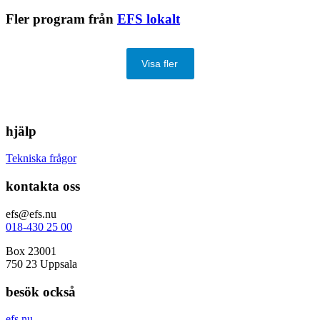
Fler program från
EFS lokalt
Visa fler
hjälp
Tekniska frågor
kontakta oss
efs@efs.nu
018-430 25 00
Box 23001
750 23 Uppsala
besök också
efs.nu