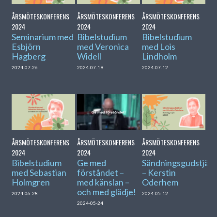
ÅRSMÖTESKONFERENS
ÅRSMÖTESKONFERENS
ÅRSMÖTESKONFERENS
2024
2024
2024
Seminarium med
Bibelstudium
Bibelstudium
Esbjörn
med Veronica
med Lois
Hagberg
Widell
Lindholm
2024-07-26
2024-07-19
2024-07-12
ÅRSMÖTESKONFERENS
ÅRSMÖTESKONFERENS
ÅRSMÖTESKONFERENS
2024
2024
2024
Bibelstudium
Ge med
Sändningsgudstjäns
med Sebastian
förståndet –
– Kerstin
Holmgren
med känslan –
Oderhem
och med glädje!
2024-06-28
2024-05-12
2024-05-24