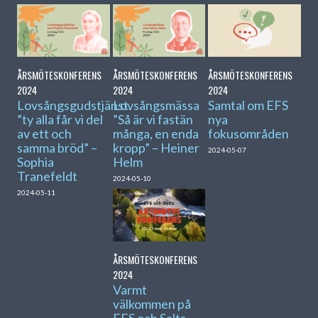
ÅRSMÖTESKONFERENS
ÅRSMÖTESKONFERENS
ÅRSMÖTESKONFERENS
2024
2024
2024
Lovsångsgudstjänst.
Lovsångsmässa
Samtal om EFS
”ty alla får vi del
”Så är vi fastän
nya
av ett och
många, en enda
fokusområden
samma bröd” –
kropp” – Heiner
2024-05-07
Sophia
Helm
Tranefeldt
2024-05-10
2024-05-11
ÅRSMÖTESKONFERENS
2024
Varmt
välkommen på
EFS och Salts