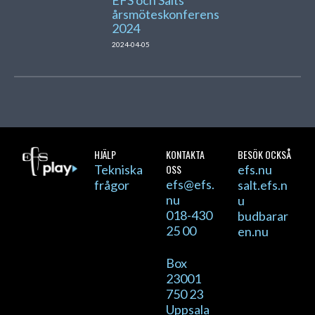
årsmöteskonferens
2024
2024-04-05
HJÄLP
KONTAKTA
BESÖK OCKSÅ
Tekniska
OSS
efs.nu
efs@efs.
frågor
salt.efs.n
nu
u
018-430
budbarar
25 00
en.nu
Box
23001
750 23
Uppsala