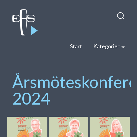
Hop
Sök
till
efter:
inneh
Start
Kategorier
Årsmöteskonfere
2024