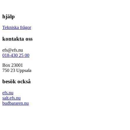
hjälp
Tekniska frågor
kontakta oss
efs@efs.nu
018-430 25 00
Box 23001
750 23 Uppsala
besök också
efs.nu
salt.efs.nu
budbararen.nu