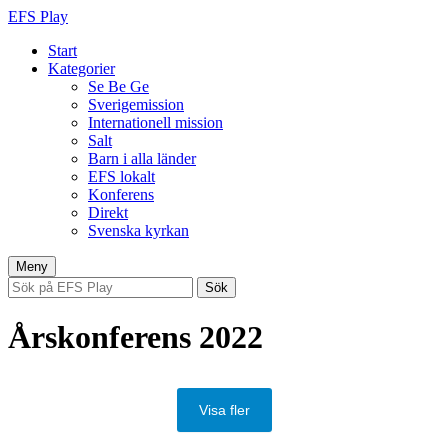
EFS Play
Start
Kategorier
Se Be Ge
Sverigemission
Internationell mission
Salt
Barn i alla länder
EFS lokalt
Konferens
Direkt
Svenska kyrkan
Hoppa
Meny
till
Sök
innehåll
efter:
Årskonferens 2022
Visa fler