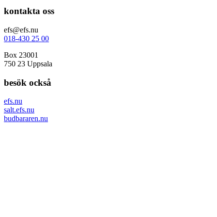
kontakta oss
efs@efs.nu
018-430 25 00
Box 23001
750 23 Uppsala
besök också
efs.nu
salt.efs.nu
budbararen.nu