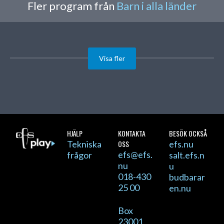
Fler program från
Barn i alla länder
Visa fler
HJÄLP
KONTAKTA
BESÖK OCKSÅ
Tekniska
OSS
efs.nu
efs@efs.
frågor
salt.efs.n
nu
u
018-430
budbarar
25 00
en.nu
Box
23001