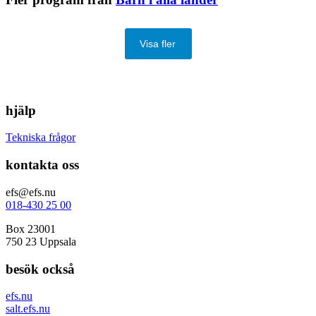
Visa fler
hjälp
Tekniska frågor
kontakta oss
efs@efs.nu
018-430 25 00
Box 23001
750 23 Uppsala
besök också
efs.nu
salt.efs.nu