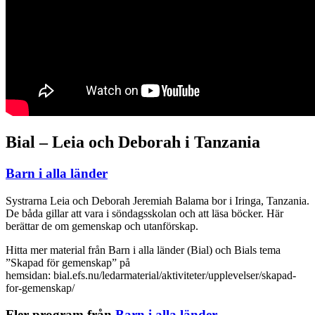
Bial – Leia och Deborah i Tanzania
Barn i alla länder
Systrarna Leia och Deborah Jeremiah Balama bor i Iringa, Tanzania.
De båda gillar att vara i söndagsskolan och att läsa böcker. Här
berättar de om gemenskap och utanförskap.
Hitta mer material från Barn i alla länder (Bial) och Bials tema
”Skapad för gemenskap” på
hemsidan: bial.efs.nu/ledarmaterial/aktiviteter/upplevelser/skapad-
for-gemenskap/
Fler program från
Barn i alla länder