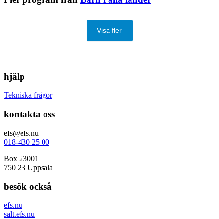
Visa fler
hjälp
Tekniska frågor
kontakta oss
efs@efs.nu
018-430 25 00
Box 23001
750 23 Uppsala
besök också
efs.nu
salt.efs.nu