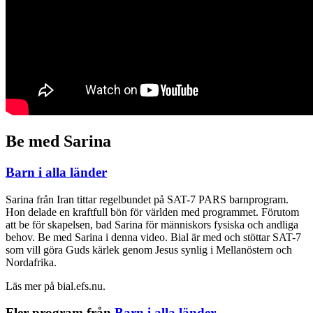
Be med Sarina
Barn i alla länder
Sarina från Iran tittar regelbundet på SAT-7 PARS barnprogram.
Hon delade en kraftfull bön för världen med programmet. Förutom
att be för skapelsen, bad Sarina för människors fysiska och andliga
behov. Be med Sarina i denna video. Bial är med och stöttar SAT-7
som vill göra Guds kärlek genom Jesus synlig i Mellanöstern och
Nordafrika.
Läs mer på bial.efs.nu.
Fler program från
Barn i alla länder